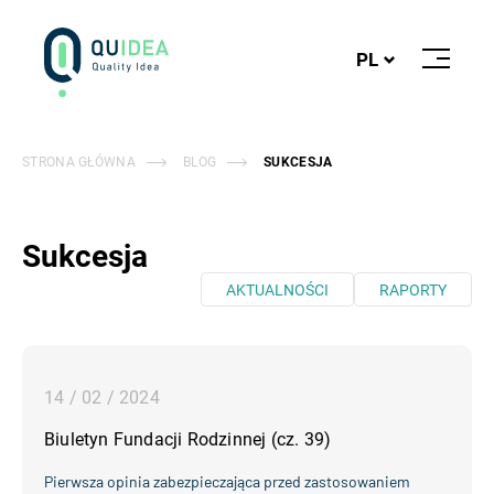
Logo
PL
Otwórz
lub
Zamknij
Menu
STRONA GŁÓWNA
BLOG
SUKCESJA
Sukcesja
AKTUALNOŚCI
RAPORTY
14 / 02 / 2024
Biuletyn Fundacji Rodzinnej (cz. 39)
Pierwsza opinia zabezpieczająca przed zastosowaniem