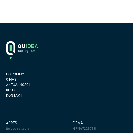
Footer
Logo
CO ROBIMY
O NAS
AKTUALNOŚCI
BLOG
KONTAKT
ADRES
FIRMA
Quidea sp. z o.o.
NIP 5472230388