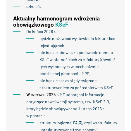
szkoleń.
Aktualny harmonogram wdrożenia
obowiązkowego
KSeF
Do końca 2026 r.:
będzie możliwość wystawiania faktur z kas
rejestrujących,
nie będzie obowiązku podawania numeru
KSeF w płatnościach za e-faktury (również
tych wykonanych w mechanizmie
podzielonej płatności – MPP),
nie będzie kar za błędy związane
z fakturowaniem za pośrednictwem KSeF.
W czerwcu 2025 r.
MF udostępni informacje
dotyczące nowej wersji systemu, tzw. KSeF 2.0,
który będzie obowiązywał od 1 lutego 2026 r.
w postaci:
struktury logicznej FA(3), czyli wzoru faktury
ustrukturyzowanej (tzw. schemy),