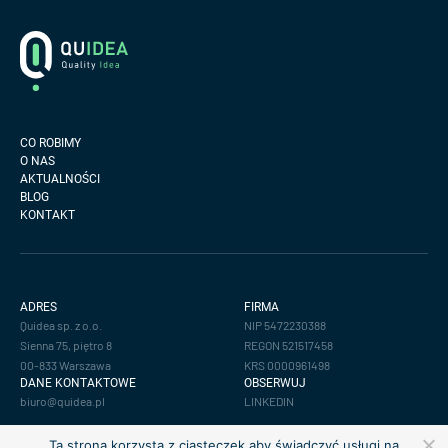
Footer
Logo
CO ROBIMY
O NAS
AKTUALNOŚCI
BLOG
KONTAKT
ADRES
FIRMA
Quidea sp. z o.o.
NIP 5472230388
Sienna 75, piętro 8
REGON 521517458
00-833 Warszawa
KRS 0000961498
DANE KONTAKTOWE
OBSERWUJ
biuro@quidea.pl
LINKEDIN
Ta strona korzysta z ciasteczek aby świadczyć usługi na