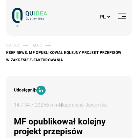
Logo
PL
Otwórz
lub
Zamknij
Menu
QUIDEA
BLOG
KSEF NEWS: MF OPUBLIKOWAŁ KOLEJNY PROJEKT PRZEPISÓW
W ZAKRESIE E-FAKTUROWANIA
Udostępnij:
LinkedIn
14 / 04 / 2025
6 min
Magdalena Jaworska
MF opublikował kolejny
projekt przepisów