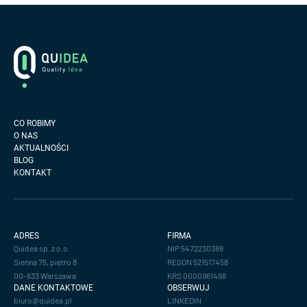
Footer
Logo
CO ROBIMY
O NAS
AKTUALNOŚCI
BLOG
KONTAKT
ADRES
FIRMA
Quidea sp. z o.o.
NIP 5472230388
Sienna 75, piętro 8
REGON 521517458
00-833 Warszawa
KRS 0000961498
DANE KONTAKTOWE
OBSERWUJ
biuro@quidea.pl
LINKEDIN