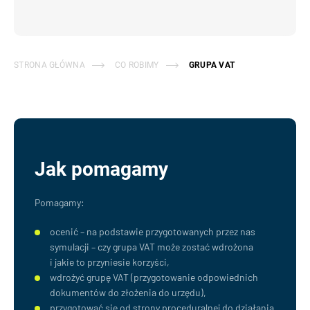
STRONA GŁÓWNA
CO ROBIMY
GRUPA VAT
Jak pomagamy
Pomagamy:
ocenić – na podstawie przygotowanych przez nas
symulacji – czy grupa VAT może zostać wdrożona
i jakie to przyniesie korzyści,
wdrożyć grupę VAT (przygotowanie odpowiednich
dokumentów do złożenia do urzędu),
przygotować się od strony proceduralnej do działania