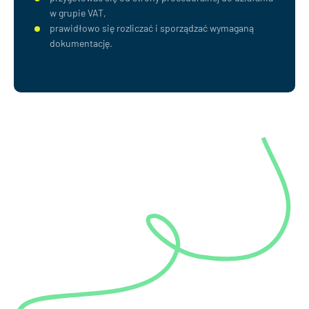
w grupie VAT,
prawidłowo się rozliczać i sporządzać wymaganą
dokumentację.