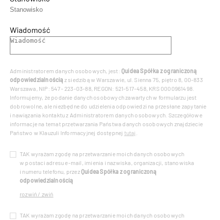
Wiadomość
Administratorem danych osobowych, jest:
Quidea Spółka z ograniczoną
odpowiedzialnością
z siedzibą w Warszawie, ul. Sienna 75, piętro 8, 00-833
Warszawa, NIP: 547- 223-03-88, REGON: 521-517-458, KRS 0000961498.
Informujemy, że podanie danych osobowych zawartych w formularzu jest
dobrowolne, ale niezbędne do udzielenia odpowiedzi na przesłane zapytanie
i nawiązania kontaktu z Administratorem danych osobowych. Szczegółowe
informacje na temat przetwarzania Państwa danych osobowych znajdziecie
Państwo w Klauzuli Informacyjnej dostępnej
tutaj
.
TAK wyrażam zgodę na przetwarzanie moich danych osobowych
w postaci adresu e-mail, imienia i nazwiska, organizacji, stanowiska
i numeru telefonu, przez
Quidea Spółka z ograniczoną
odpowiedzialnością
rozwiń / zwiń
TAK wyrażam zgodę na przetwarzanie moich danych osobowych